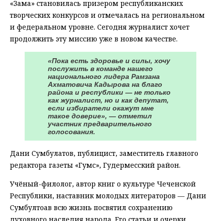
«Зама» становилась призером республиканских
творческих конкурсов и отмечалась на региональном
и федеральном уровне. Сегодня журналист хочет
продолжить эту миссию уже в новом качестве.
«Пока есть здоровье и силы, хочу
послужить в команде нашего
национального лидера Рамзана
Ахматовича Кадырова на благо
района и республики — не только
как журналист, но и как депутат,
если избиратели окажут мне
такое доверие», — отметил
участник предварительного
голосования.
Дани Сумбулатов, публицист, заместитель главного
редактора газеты «Гумс», Гудермесский район.
Учёный-филолог, автор книг о культуре Чеченской
Республики, наставник молодых литераторов — Дани
Сумбултоав всю жизнь посвятил сохранению
духовного наследия народа. Его статьи и очерки