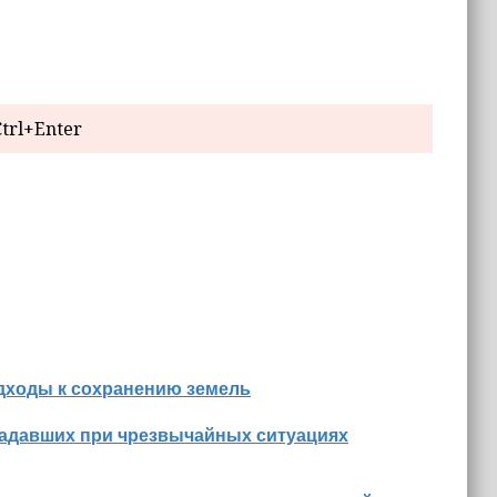
trl+Enter
дходы к сохранению земель
радавших при чрезвычайных ситуациях