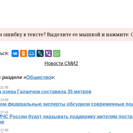
 ошибку в тексте? Выделите ее мышкой и нажмите: C
ься:
Новости СМИ2
 разделе «
Общество
»:
 21.05
 озера Галанчож составила 35 метров
 19.00
ном федеральные эксперты обсудили современные по
 17.41
МЧС России будут оказывать поддержку жителям пост
ов
 17.00