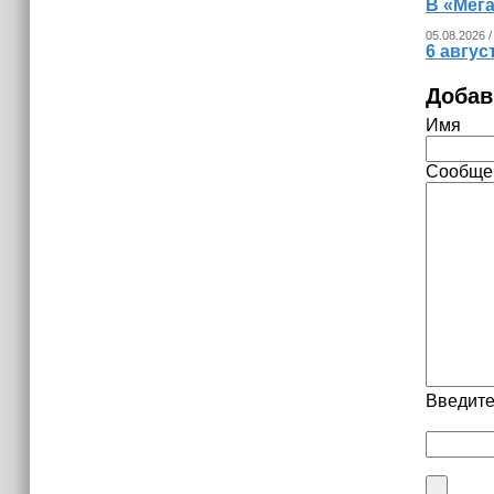
В «Мег
05.08.2026 /
6 авгус
Добав
Имя
Сообще
Введите