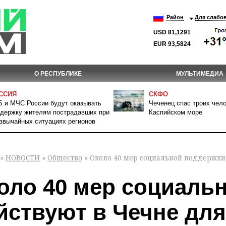
Район
Для слабо
USD 81,1291
EUR 93,5824
О РЕСПУБЛИКЕ
МУЛЬТИМЕДИА
ССИЯ
СКФО
 и МЧС России будут оказывать
Чеченец спас троих чело
держку жителям пострадавших при
Каспийском море
звычайных ситуациях регионов
»
НОВОСТИ
»
Общество
» Около 40 мер социальной поддержки
оло 40 мер социаль
йствуют в Чечне для