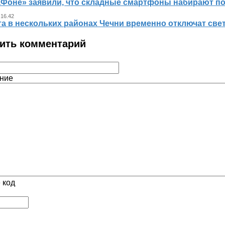
аФоне» заявили, что складные смартфоны набирают п
 16.42
та в нескольких районах Чечни временно отключат све
ить комментарий
ние
 код