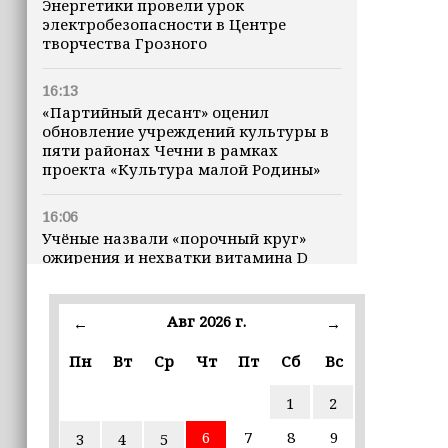
Энергетики провели урок
электробезопасности в Центре
творчества Грозного
16:13
«Партийный десант» оценил
обновление учреждений культуры в
пяти районах Чечни в рамках
проекта «Культура малой Родины»
16:06
Учёные назвали «порочный круг»
ожирения и нехватки витамина D
16:00
Авг 2026 г.
←
→
В Чеченской Республике начинается
история профессионального хоккея
Пн
Вт
Ср
Чт
Пт
Сб
Вс
15:55
1
2
В Чеченской Республики
избирательные комиссии
6
7
8
9
3
4
5