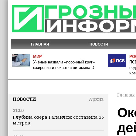
ГЛАВНАЯ
НОВОСТИ
МИР
РО
Учёные назвали «порочный круг»
ПСБ
ожирения и нехватки витамина D
под
чре
Главная
НОВОСТИ
Архив
Ок
21:05
Глубина озера Галанчож составила 35
метров
де