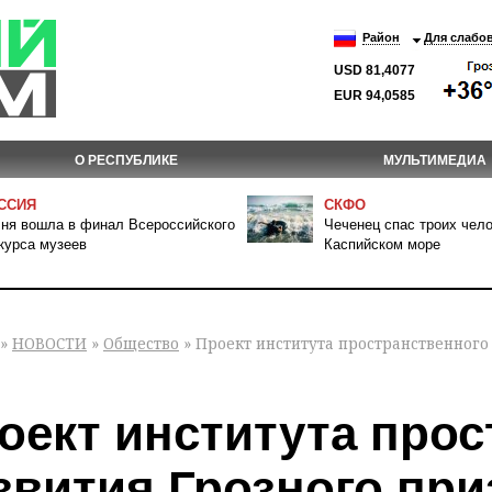
Район
Для слабо
USD 81,4077
EUR 94,0585
О РЕСПУБЛИКЕ
МУЛЬТИМЕДИА
ССИЯ
СКФО
ня вошла в финал Всероссийского
Чеченец спас троих чело
курса музеев
Каспийском море
»
НОВОСТИ
»
Общество
» Проект института пространственного
оект института прос
звития Грозного при