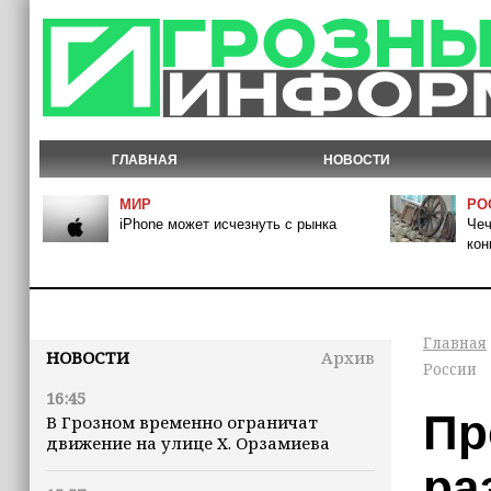
ГЛАВНАЯ
НОВОСТИ
МИР
РО
iPhone может исчезнуть с рынка
Чеч
кон
Главная
НОВОСТИ
Архив
России
16:45
Пр
В Грозном временно ограничат
движение на улице Х. Орзамиева
ра