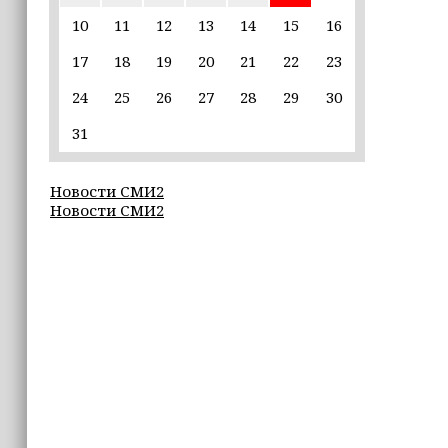
10
11
12
13
14
15
16
22:30
17
18
19
20
21
22
23
Силы ПВО сбили 75 БПЛА над
регионами России за последние
24
25
26
27
28
29
30
сутки
31
20:09
iPhone может исчезнуть с рынка
Новости СМИ2
Новости СМИ2
19:37
9 августа в Грозном пройдет дрифт-
фестиваль
17:30
Эксперт объяснил, почему не стоит
подшучивать над мошенниками