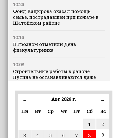
10:26
Фонд Кадырова оказал помощь
семье, пострадавшей при пожаре в
Шатойском районе
10:16
В Грозном отметили День
физкультурника
10:08
Строительные работы в районе
Путина не останавливаются даже
ночью
23:15
Авг 2026 г.
←
→
Доллар превысил 82 рубля впервые с
марта
Пн
Вт
Ср
Чт
Пт
Сб
Вс
1
2
23:06
В пяти школах столицы обновляют
9
3
4
5
6
7
8
инфраструктуру по госпрограмме