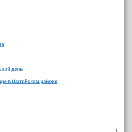
ва
шний день
аре в Шатойском районе