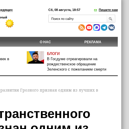
видящих
Сб, 08 августа, 18:57
Пишите нам
О НАС
РЕКЛАМА
БЛОГИ
век в
В Госдуме отреагировали на
рождественское обращение
Зеленского с пожеланием смерти
 развития Грозного признан одним из лучших в
транственного
знан одним из