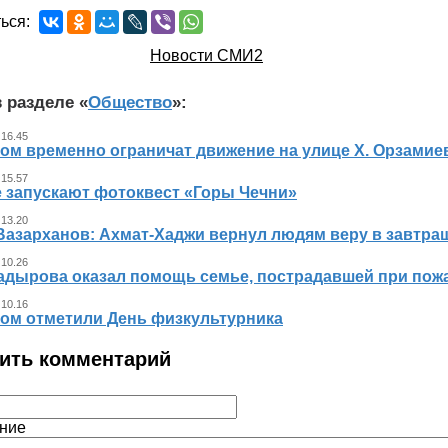
ься:
Новости СМИ2
 разделе «
Общество
»:
 16.45
ном временно ограничат движение на улице Х. Орзамие
 15.57
е запускают фотоквест «Горы Чечни»
 13.20
Вазарханов: Ахмат-Хаджи вернул людям веру в завтра
 10.26
адырова оказал помощь семье, пострадавшей при пож
 10.16
ном отметили День физкультурника
ить комментарий
ние