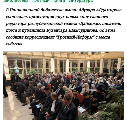
Библиотека
Грозный
Книги
Литература
В Национальной библиотеке имени Абузара Айдамирова
состоялась презентация двух новых книг главного
редактора республиканской газеты «Даймохк», писателя,
поэта и публициста Бувайсара Шамсудинова. Об этом
сообщил корреспондент "Грозный-Информ" с места
события.