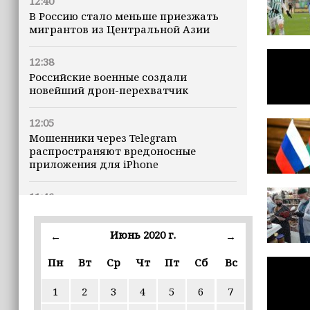
12:40
В Россию стало меньше приезжать
мигрантов из Центральной Азии
12:38
Российские военные создали
новейший дрон-перехватчик
12:05
Мошенники через Telegram
распространяют вредоносные
приложения для iPhone
11:46
В Чечне завершился прием
документов для регистрации
Июнь 2020 г.
←
→
кандидатов в Госдуму
Пн
Вт
Ср
Чт
Пт
Сб
Вс
11:35
Назван неожиданный способ снизить
1
2
3
4
5
6
7
риск развития диабета