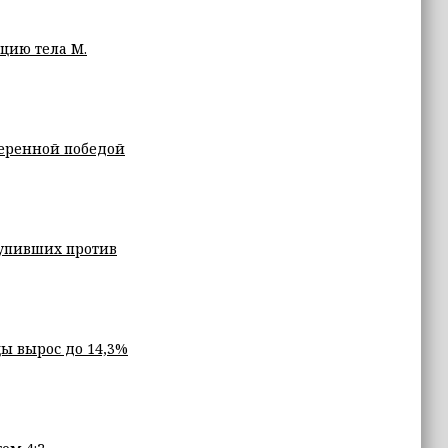
цию тела М.
веренной победой
упивших против
ы вырос до 14,3%