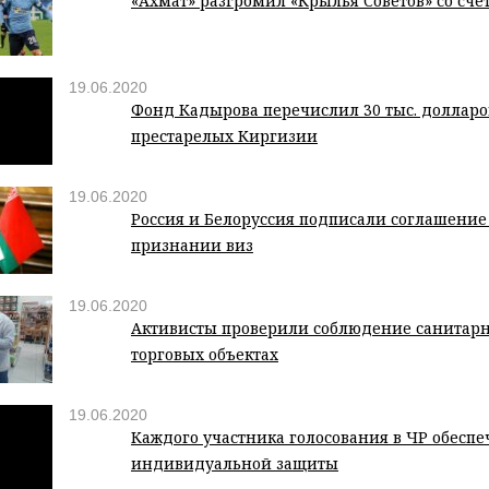
«Ахмат» разгромил «Крылья Советов» со счет
19.06.2020
Фонд Кадырова перечислил 30 тыс. долларо
престарелых Киргизии
19.06.2020
Россия и Белоруссия подписали соглашение
признании виз
19.06.2020
Активисты проверили соблюдение санитар
торговых объектах
19.06.2020
Каждого участника голосования в ЧР обеспе
индивидуальной защиты