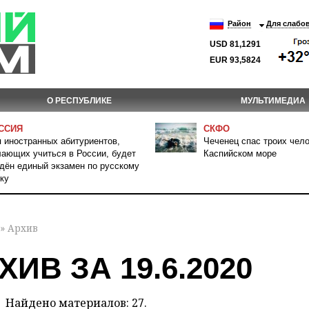
Район
Для слабо
USD 81,1291
EUR 93,5824
О РЕСПУБЛИКЕ
МУЛЬТИМЕДИА
ССИЯ
СКФО
 иностранных абитуриентов,
Чеченец спас троих чело
ающих учиться в России, будет
Каспийском море
дён единый экзамен по русскому
ку
» Архив
ХИВ ЗА 19.6.2020
Найдено материалов: 27.