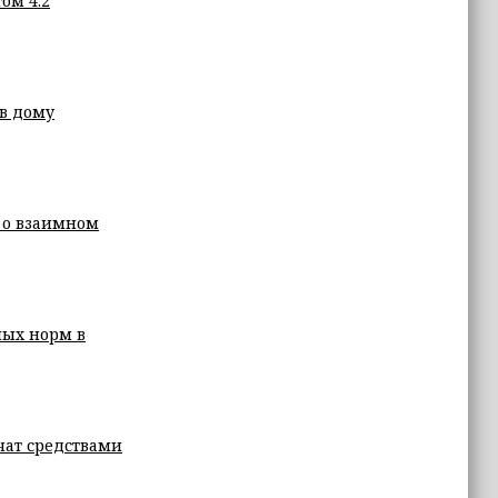
ом 4:2
в дому
 о взаимном
ных норм в
чат средствами