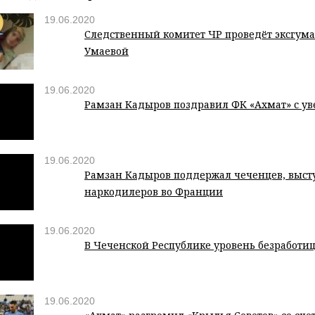
19.06.2020
Следственный комитет ЧР проведёт эксгума
Умаевой
19.06.2020
Рамзан Кадыров поздравил ФК «Ахмат» с у
19.06.2020
Рамзан Кадыров поддержал чеченцев, выст
наркодилеров во Франции
19.06.2020
В Чеченской Республике уровень безработиц
19.06.2020