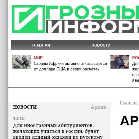
ГЛАВНАЯ
НОВОСТИ
МИР
РО
Страны Африки активно отказываются
Для
от доллара США в своих расчётах
жел
вве
язы
Главная
НОВОСТИ
Архив
АР
15:10
Для иностранных абитуриентов,
желающих учиться в России, будет
введён единый экзамен по русскому