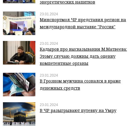
энергетических напитков
23.01.2024
Минспортмол ЧР представил регион на
международной выставке "Россия"
23.01.2024
Кадыров про высказывания М.Матвеева:
Этому случаю должны дать оценку
компетентные органы
23.01.2024
В Грозном мужчина сознался в краже
денежных средств
23.01.2024
В ЧР разыгрывают путевку на Умру