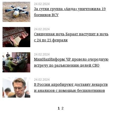
24.02.2024
За сутки группа «Аида» уничтожила 19
боевиков ВСУ
24.02.2024
Священная ночь Бараат наступит в ночь
с 24 по 25 февраля
24.02.2024
МинНацИнформ ЧР провело очередную
встречу по разъяснению целей СВО
24.02.2024
В России апробируют доставку лекарств
и анализов с помощью беспилотников
1
2