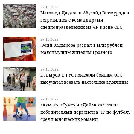
27.11.2022
Магомед Даудов и Абузайд Висмурадов
встретились с командирами
спецподразделений из ЧР в зоне СВО
27.11.2022
Фонд Кадырова раздал 1 млн рублей
малоимущим жителям Грозного
27.11.2022
Кадыров: В РУС показали бойцам UFC,
как учатся воевать настоящие мужчины
27.11.2022
«Ахмат», «Гумс» и «Даймохк» стали
победителями первенства ЧР по футболу
среди юношеских команд