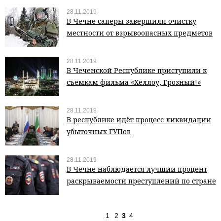
28.11.2019
В Чечне саперы завершили очистку
местности от взрывоопасных предметов
28.11.2019
В Чеченской Республике приступили к
съемкам фильма «Хеллоу, Грозный!»
28.11.2019
В республике идёт процесс ликвидации
убыточных ГУПов
28.11.2019
В Чечне наблюдается лучший процент
раскрываемости преступлений по стране
1
2
3
4