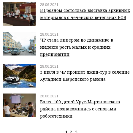
28.06.2021
В Грозном состоялась выставка архивных
материалов о чеченских ветеранах ВОВ
28.06.2021
ЧР стала лидером по динамике в
индексе роста малых и средних
предприятий
28.06.2021
3 июля в ЧР пройдет джип-тур в селение
Хуладной Шаройского района
28.06.2021
Более 100 детей Урус-Мартановского
района познакомились с основами
робототехники
1
2
3