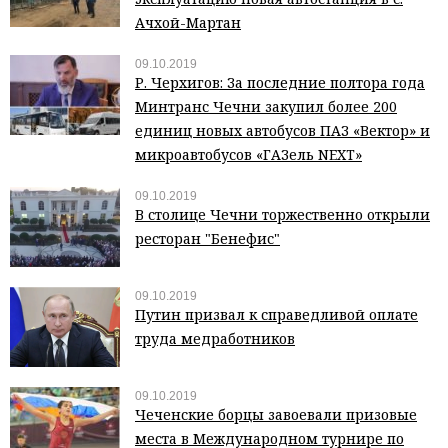
Ачхой-Мартан
09.10.2019
Р. Черхигов: За последние полтора года
Минтранс Чечни закупил более 200
единиц новых автобусов ПАЗ «Вектор» и
микроавтобусов «ГАЗель NEXT»
09.10.2019
В столице Чечни торжественно открыли
ресторан "Бенефис"
09.10.2019
Путин призвал к справедливой оплате
труда медработников
09.10.2019
Чеченские борцы завоевали призовые
места в Международном турнире по