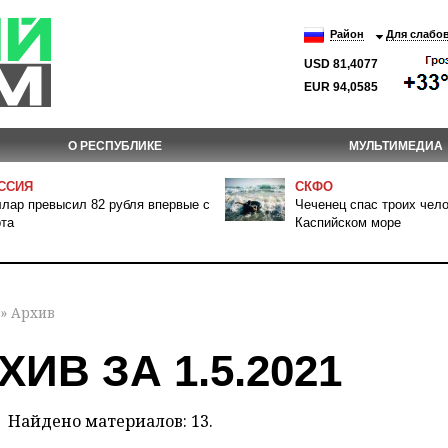
Район
Для слабо
USD 81,4077
EUR 94,0585
О РЕСПУБЛИКЕ
МУЛЬТИМЕДИА
ССИЯ
СКФО
лар превысил 82 рубля впервые с
Чеченец спас троих чело
та
Каспийском море
» Архив
ХИВ ЗА 1.5.2021
Найдено материалов: 13.