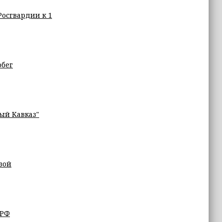
Росгвардии к 1
обег
ый Кавказ"
зой
 РФ