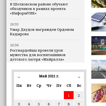
В Шелковском районе обучают
обходчиков в рамках проекта
«ИнформУИК»
16:55
Умар Даудов награжден Орденом
Кадырова
16:34
Росгвардейцы провели урок
мужества для воспитанников
детского лагеря «Майралла»
16:30
Дмитрий Чернышенко: Внутренний
Май 2021 г.
←
→
туризм в России вырос на 4,3%,
въездной — на 20,1%
Пн
Вт
Ср
Чт
Пт
Сб
Вс
1
2
16:28
Из бюджета Чечни дополнительно
3
4
5
6
7
8
9
выделено 505 млн рублей