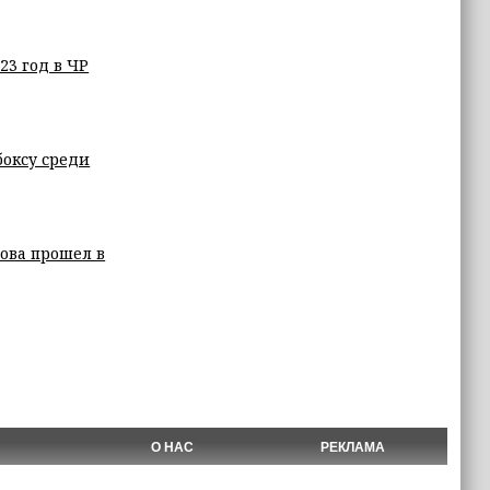
3 год в ЧР
боксу среди
рова прошел в
О НАС
РЕКЛАМА