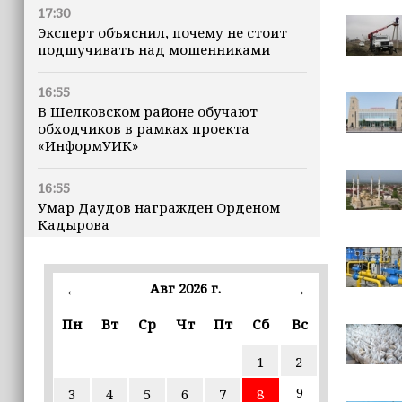
17:30
Эксперт объяснил, почему не стоит
подшучивать над мошенниками
16:55
В Шелковском районе обучают
обходчиков в рамках проекта
«ИнформУИК»
16:55
Умар Даудов награжден Орденом
Кадырова
16:34
Росгвардейцы провели урок
Авг 2026 г.
←
→
мужества для воспитанников
детского лагеря «Майралла»
Пн
Вт
Ср
Чт
Пт
Сб
Вс
1
2
16:30
Дмитрий Чернышенко: Внутренний
9
3
4
5
6
7
8
туризм в России вырос на 4,3%,