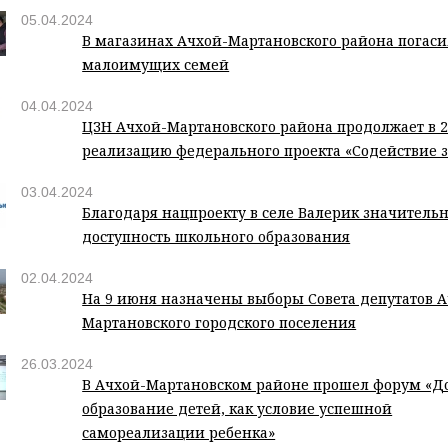
05.04.2024
В магазинах Ачхой-Мартановского района погас
малоимущих семей
04.04.2024
ЦЗН Ачхой-Мартановского района продолжает в 2
реализацию федерального проекта «Содействие з
03.04.2024
Благодаря нацпроекту в селе Валерик значитель
доступность школьного образования
02.04.2024
На 9 июня назначены выборы Совета депутатов А
Мартановского городского поселения
26.03.2024
В Ачхой-Мартановском районе прошел форум «Д
образование детей, как условие успешной
самореализации ребенка»