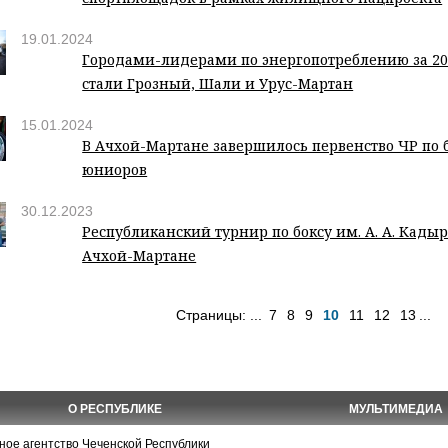
19.01.2024
Городами-лидерами по энергопотреблению за 202
стали Грозный, Шали и Урус-Мартан
15.01.2024
В Ачхой-Мартане завершилось первенство ЧР по 
юниоров
30.12.2023
Республиканский турнир по боксу им. А. А. Кады
Ачхой-Мартане
Страницы:
...
7
8
9
10
11
12
13
...
О РЕСПУБЛИКЕ
МУЛЬТИМЕДИА
е агентство Чеченской Республики