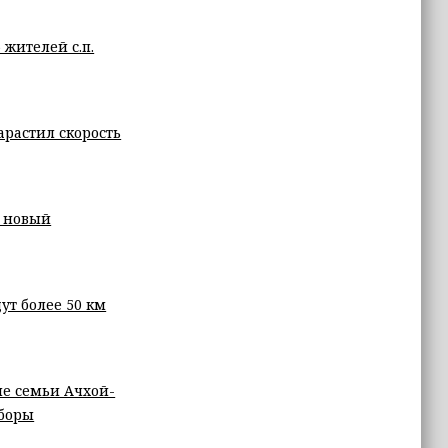
жителей с.п.
растил скорость
я новый
ут более 50 км
е семьи Ачхой-
аборы