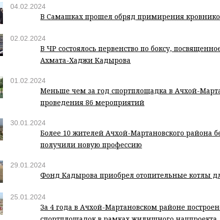
04.02.2024
В Самашках прошел обряд примирения кровнико
02.02.2024
В ЧР состоялось первенство по боксу, посвященно
Ахмата-Хаджи Кадырова
01.02.2024
Меньше чем за год спортплощадка в Ачхой-Март
проведения 86 мероприятий
30.01.2024
Более 10 жителей Ачхой-Мартановского района б
получили новую профессию
29.01.2024
Фонд Кадырова приобрел отопительные котлы д
25.01.2024
За 4 года в Ачхой-Мартановском районе построен
спортплощадок в рамках жилищного нацпроекта