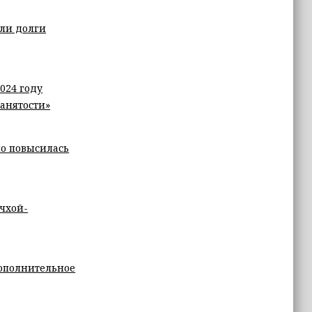
или долги
024 году
анятости»
но повысилась
чхой-
ополнительное