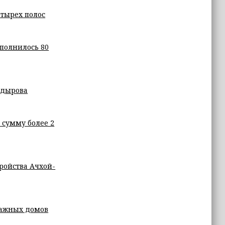
етырех полос
полнилось 80
адырова
 сумму более 2
ройства Ачхой-
тажных домов