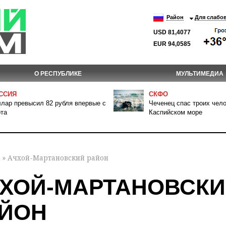
Район
Для слабо
USD 81,4077
EUR 94,0585
О РЕСПУБЛИКЕ
МУЛЬТИМЕДИА
ССИЯ
СКФО
лар превысил 82 рубля впервые с
Чеченец спас троих чело
та
Каспийском море
» Ачхой-Мартановский район
ХОЙ-МАРТАНОВСК
ЙОН