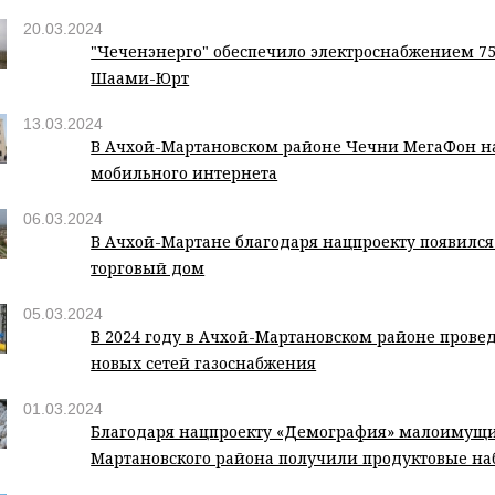
20.03.2024
"Чеченэнерго" обеспечило электроснабжением 75 
Шаами-Юрт
13.03.2024
В Ачхой-Мартановском районе Чечни МегаФон на
мобильного интернета
06.03.2024
В Ачхой-Мартане благодаря нацпроекту появилс
торговый дом
05.03.2024
В 2024 году в Ачхой-Мартановском районе провед
новых сетей газоснабжения
01.03.2024
Благодаря нацпроекту «Демография» малоимущи
Мартановского района получили продуктовые н