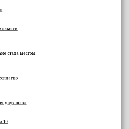
в
е памяти
ане стала местом
есплатно
ля двух школ
о 10