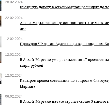
28.02.2024
Въездную дорогу в Ачхой-Мартан расширят до ч
22.02.2024
Ачхой-Мартановской районной газеты «Иман» ис
лет
12.02.2024
Прокурор ЧР Арсан Адаев награжден орденом К
12.02.2024
В Ачхой-Мартане уже реализовано 17 проектов на
млрд рублей
12.02.2024
Кадыров провел совещание по вопросам благоуст
Мартана
06.02.2024
В Ачхой-Мартане начато строительство 5 многоэ