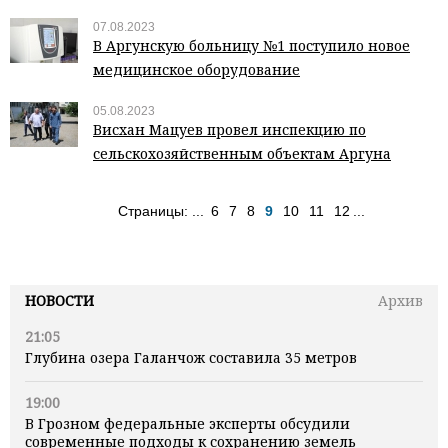
07.08.2023
В Аргунскую больницу №1 поступило новое
медицинское оборудование
05.08.2023
Висхан Мацуев провел инспекцию по
сельскохозяйственным объектам Аргуна
Страницы:
...
6
7
8
9
10
11
12
...
НОВОСТИ
Архив
21:05
Глубина озера Галанчож составила 35 метров
19:00
В Грозном федеральные эксперты обсудили
современные подходы к сохранению земель