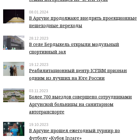
08.01.2024
В Аргуне продолжают внедрять проекционные
пешеходные переходы
28.12.2023
В селе Бердыкель открыли модульный
спортивный зал
19.12.2023
Реабилитационный центр ICFIRM признан
одним из лучших на Юге России
03.11.2023
Более 700 выездов совершено сотрудниками
Аргунской больницы на санитарном
автотранспорте
19.10.2023
В Аргуне прошел ежегодный турнир по
футболу «Кубок Inzare»