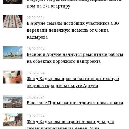
дом на 271 квартиру
22.02.2024
В Аргуне семьям погибших участников СВО
передали денежную помощь от Фонда
Кадырова
16.02.2024
Весной в Аргуне начнутся ремонтные работы
на объектах дорожного нацпроекта
15.02.2024
Фонд Кадырова провел благотворительную
акцию в городском округе Аргуна
14.02.2024
В поселке Примыкание строится новая школа
10.02.2024
Фонд Кадырова построит новый дом для
семьи погорельцев из Чечен-Аула