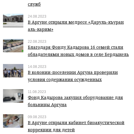
служб
24.08.2023
В Аргуне открыли медресе «Даруль-къуран
аль-карим»
22.08.2023
Благодаря Фонду Кадырова 16 семей стали
обладателями новых домов в селе Бердыкель
14.08.2023
В колонии-поселении Аргуна проверили
условия содержания осужденных
11.08.2023
Фонд Кадырова закупил оборудование для
больницы Аргуна
09.08.2023
В Аргуне открыли кабинет биоакустической
коррекции для детей