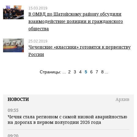
15.03.2019
В ОМВД по Шатойскому району обсудили
взаимодействие полиции и гражданского
общества
25.02.2019
Чеченские «классики» готовятся к первенству
России
Страницы:
...
2
3
4
5
6
7
8
...
НОВОСТИ
Архив
09:55
Чечня стала регионом с самой низкой аварийностью
на дорогах в первом полугодии 2026 года
09:20