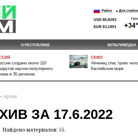
Район
Для слабо
USD 80,9293
EUR 93,1901
О РЕСПУБЛИКЕ
МУЛЬТИМЕДИА
ССИЯ
СКФО
оссии создано около 110
Чеченец спас троих чело
шрутов научно-популярного
Каспийском море
изма в 35 регионах
» Архив
ХИВ ЗА 17.6.2022
Найдено материалов: 55.