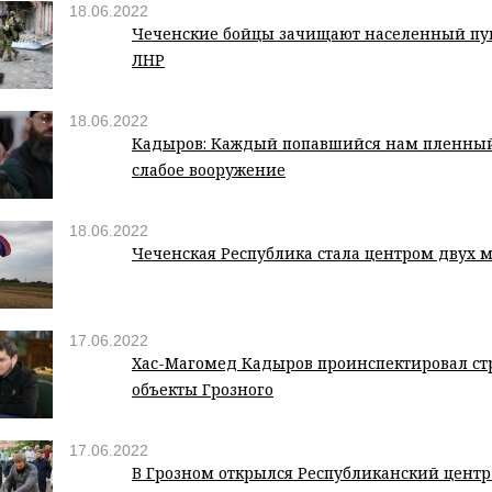
18.06.2022
Чеченские бойцы зачищают населенный пу
ЛНР
18.06.2022
Кадыров: Каждый попавшийся нам пленный
слабое вооружение
18.06.2022
Чеченская Республика стала центром двух 
17.06.2022
Хас-Магомед Кадыров проинспектировал с
объекты Грозного
17.06.2022
В Грозном открылся Республиканский цент