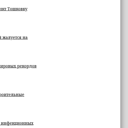
нкт Тошковку
 жалуется на
мировых рекордов
троительные
р инфекционных