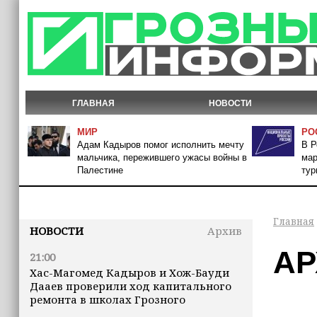
ГЛАВНАЯ
НОВОСТИ
МИР
РО
Адам Кадыров помог исполнить мечту
В Р
мальчика, пережившего ужасы войны в
мар
Палестине
тур
Главная
НОВОСТИ
Архив
АР
21:00
Хас-Магомед Кадыров и Хож-Бауди
Дааев проверили ход капитального
ремонта в школах Грозного