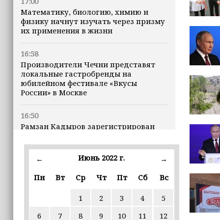
17:00
Математику, биологию, химию и
физику начнут изучать через призму
их применения в жизни
16:58
Производители Чечни представят
локальные гастробренды на
юбилейном фестивале «Вкусы
России» в Москве
16:50
Рамзан Кадыров зарегистрирован
кандидатом на должность Главы ЧР
Июнь 2022 г.
16:47
←
→
Почему кошки заранее чувствуют
Пн
Вт
Ср
Чт
Пт
Сб
Вс
землетрясения, рассказала
ветеринар
1
2
3
4
5
16:12
6
7
8
9
10
11
12