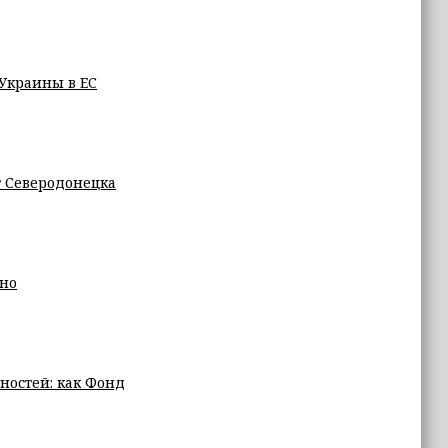
 Украины в ЕС
т Северодонецка
ьно
ностей: как Фонд