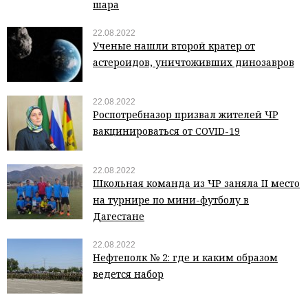
шара
22.08.2022
Ученые нашли второй кратер от
астероидов, уничтоживших динозавров
22.08.2022
Роспотребназор призвал жителей ЧР
вакцинироваться от COVID-19
22.08.2022
Школьная команда из ЧР заняла II место
на турнире по мини-футболу в
Дагестане
22.08.2022
Нефтеполк № 2: где и каким образом
ведется набор