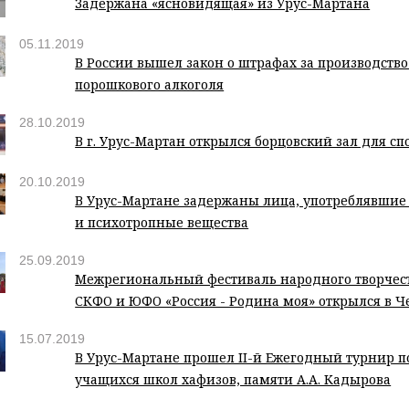
Задержана «ясновидящая» из Урус-Мартана
05.11.2019
В России вышел закон о штрафах за производств
порошкового алкоголя
28.10.2019
В г. Урус-Мартан открылся борцовский зал для с
20.10.2019
В Урус-Мартане задержаны лица, употреблявшие
и психотропные вещества
25.09.2019
Межрегиональный фестиваль народного творчес
СКФО и ЮФО «Россия - Родина моя» открылся в Ч
15.07.2019
В Урус-Мартане прошел II-й Ежегодный турнир п
учащихся школ хафизов, памяти А.А. Кадырова