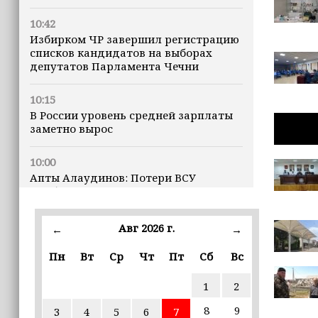
10:42
Избирком ЧР завершил регистрацию
списков кандидатов на выборах
депутатов Парламента Чечни
10:15
В России уровень средней зарплаты
заметно вырос
10:00
Апты Алаудинов: Потери ВСУ
приближаются к отметке в 2,5
миллиона человек
Авг 2026 г.
←
→
09:52
Трамп построит военную базу в Газе
Пн
Вт
Ср
Чт
Пт
Сб
Вс
1
2
09:43
Дмитрий Чернышенко: Порядка 110
8
9
3
4
5
6
7
маршрутов научно-популярного