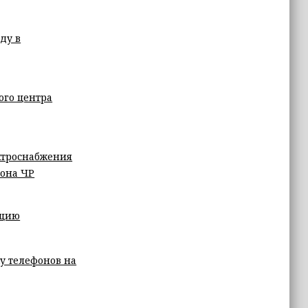
ду в
ого центра
ектроснабжения
йона ЧР
ацию
у телефонов на