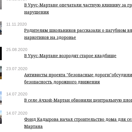
В Урус-Мартане опечатали частную клинику за г
нарушения
11.11.2020
Родителям школьников рассказали о пагубном в
наркотиков на здоровье
25.08.2020
В Урус-Мартане возродят старое кладбище
23.07.2020
Активисты проекта "безопасные дороги"обсудили
безопасность дорожного движения
14.07.2020
В селе Ачхой-Мартан обновили центральную пл
14.07.2020
Фонд Кадырова начал строительство дома для се
Мартана