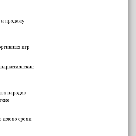
о и продажу
портивных игр
 наркотические
тва народов
ечне
о дзюдо среди