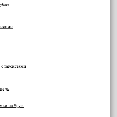
рубые
лиянии
 с таксистами
ощадь
мьи из Урус-