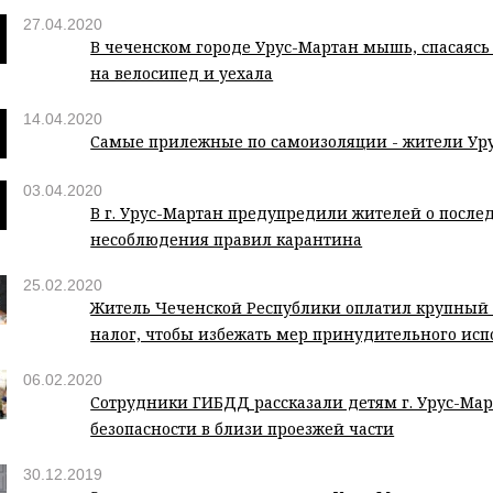
27.04.2020
В чеченском городе Урус-Мартан мышь, спасаясь о
на велосипед и уехала
14.04.2020
Самые прилежные по самоизоляции - жители Ур
03.04.2020
В г. Урус-Мартан предупредили жителей о после
несоблюдения правил карантина
25.02.2020
Житель Чеченской Республики оплатил крупный
налог, чтобы избежать мер принудительного ис
06.02.2020
Сотрудники ГИБДД рассказали детям г. Урус-Мар
безопасности в близи проезжей части
30.12.2019