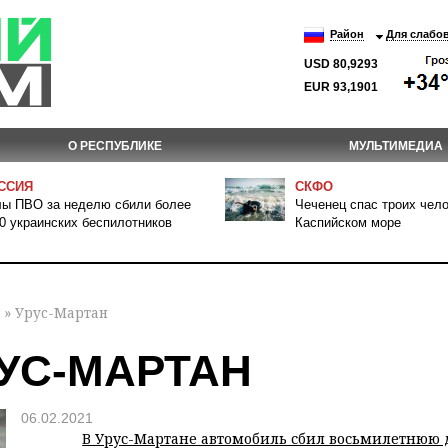
Район
Для слабо
USD 80,9293
EUR 93,1901
О РЕСПУБЛИКЕ
МУЛЬТИМЕДИА
ССИЯ
СКФО
ы ПВО за неделю сбили более
Чеченец спас троих чело
0 украинских беспилотников
Каспийском море
» Урус-Мартан
УС-МАРТАН
06.02.2021
В Урус-Мартане автомобиль сбил восьмилетнюю 