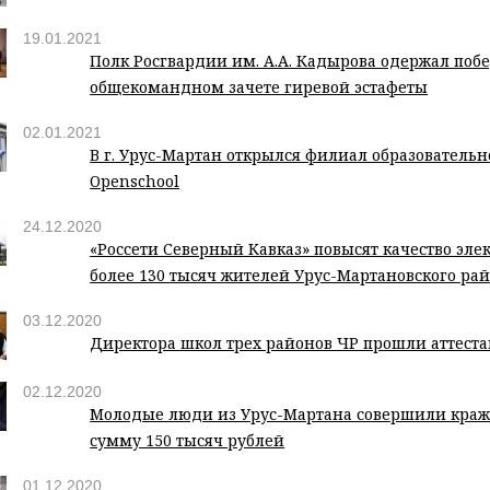
19.01.2021
Полк Росгвардии им. А.А. Кадырова одержал побе
общекомандном зачете гиревой эстафеты
02.01.2021
В г. Урус-Мартан открылся филиал образовательн
Оpenschool
24.12.2020
«Россети Северный Кавказ» повысят качество эл
более 130 тысяч жителей Урус-Мартановского ра
03.12.2020
Директора школ трех районов ЧР прошли аттест
02.12.2020
Молодые люди из Урус-Мартана совершили краж
сумму 150 тысяч рублей
01.12.2020