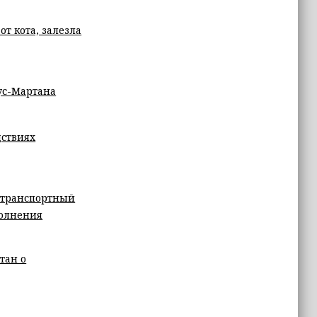
т кота, залезла
ус-Мартана
дствиях
 транспортный
полнения
тан о