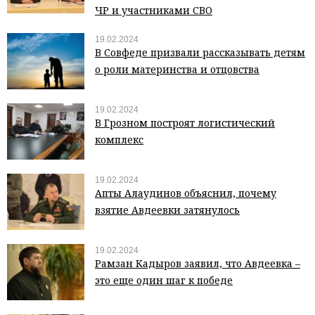
ЧР и участниками СВО
19.02.2024
В Совфеде призвали рассказывать детям
о роли материнства и отцовства
19.02.2024
В Грозном построят логистический
комплекс
19.02.2024
Апты Алаудинов объяснил, почему
взятие Авдеевки затянулось
19.02.2024
Рамзан Кадыров заявил, что Авдеевка –
это еще один шаг к победе