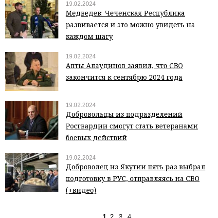
19.02.2024
Медведев: Чеченская Республика
развивается и это можно увидеть на
каждом шагу
19.02.2024
Апты Алаудинов заявил, что СВО
закончится к сентябрю 2024 года
19.02.2024
Добровольцы из подразделений
Росгвардии смогут стать ветеранами
боевых действий
19.02.2024
Доброволец из Якутии пять раз выбрал
подготовку в РУС, отправляясь на СВО
(+видео)
1
2
3
4