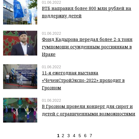
01.06.2022
ВТБ направил более 800 млн рублей на
поддержку детей
01.06.2022
Фонд Кадырова передал более 2-х тонн
гумпомощи осужденным россиянкам в
Ираке
01.06.2022
11-я ежегодная выставка
«ЧеченСтройЭкспо-2022» проходит в
Грозном
01.06.2022
В Грозном провели концерт для сирот и
детей с ограниченными возможностями
1
2
3
4
5
6
7